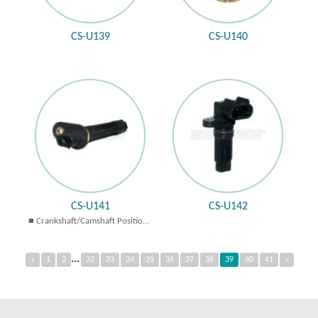
CS-U139
CS-U140
CS-U141
CS-U142
Crankshaft/Camshaft Position
Sensors
...
«
1
2
32
33
34
35
36
37
38
39
40
41
»